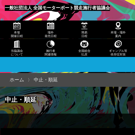
発売
一般社団法人 全国モーターボート競走施行者協議会
日程
メニュー
簡易
本場
場外
簡易
本場・場外
日程
開催日程
発売日程
日程
案内
本
当協議会
施行者
全国総合
ギャンブル等
について
関連情報
払戻
依存症対策
場・
場外
案内
ホーム
中止・順延
当協
中止・順延
議会
につ
いて
施行