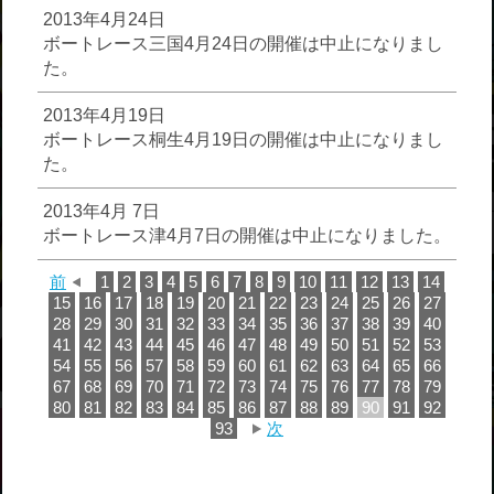
2013年4月24日
ボートレース三国4月24日の開催は中止になりまし
た。
2013年4月19日
ボートレース桐生4月19日の開催は中止になりまし
た。
2013年4月 7日
ボートレース津4月7日の開催は中止になりました。
前
1
2
3
4
5
6
7
8
9
10
11
12
13
14
15
16
17
18
19
20
21
22
23
24
25
26
27
28
29
30
31
32
33
34
35
36
37
38
39
40
41
42
43
44
45
46
47
48
49
50
51
52
53
54
55
56
57
58
59
60
61
62
63
64
65
66
67
68
69
70
71
72
73
74
75
76
77
78
79
80
81
82
83
84
85
86
87
88
89
90
91
92
93
次