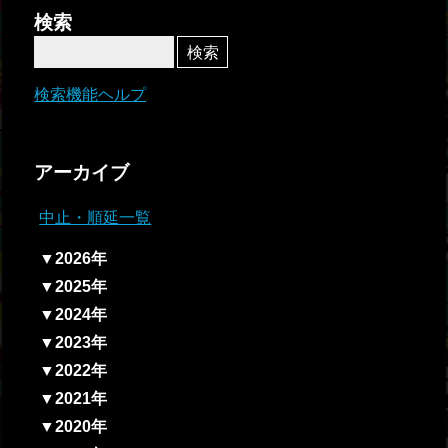
者関
検索
連情
報
検索機能ヘルプ
全国
総合
アーカイブ
払戻
中止・順延一覧
ギャ
▼2026年
ンブ
▼2025年
ル等
▼2024年
依存
▼2023年
症対
▼2022年
策
▼2021年
▼2020年