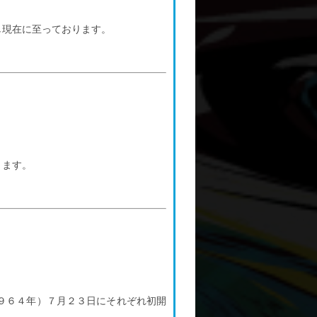
し現在に至っております。
ります。
。
９６４年）７月２３日にそれぞれ初開