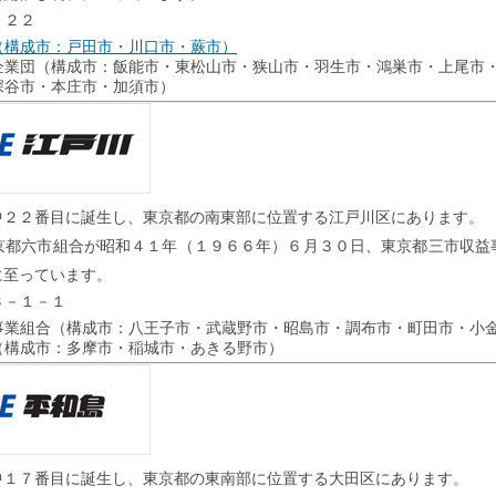
－２２
（構成市：戸田市・川口市・蕨市）
企業団（構成市：飯能市・東松山市・狭山市・羽生市・鴻巣市・上尾市
深谷市・本庄市・加須市）
中２２番目に誕生し、東京都の南東部に位置する江戸川区にあります。
京都六市組合が昭和４１年（１９６６年）６月３０日、東京都三市収益
に至っています。
３－１－１
事業組合（構成市：八王子市・武蔵野市・昭島市・調布市・町田市・小
（構成市：多摩市・稲城市・あきる野市）
中１７番目に誕生し、東京都の東南部に位置する大田区にあります。