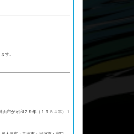
ります。
箕面市が昭和２９年（１９５４年）１
・泉大津市・高槻市・貝塚市・守口