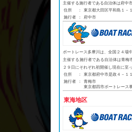
主催する施行者である自治体は府中
住所
：
東京都大田区平和島１－
施行者
：
府中市
ボートレース多摩川は、全国２４場
主催する施行者である自治体は青梅
２９日にそれぞれ初開催し現在に至
住所
：
東京都府中市是政４－１
施行者
：
青梅市
東京都四市ボートレース
東海地区