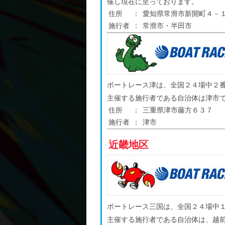
催し現在に至っております。
住所
：
愛知県常滑市新開町４－
施行者
：
常滑市・半田市
ボートレース津は、全国２４場中２
主催する施行者である自治体は津市
住所
：
三重県津市藤方６３７
施行者
：
津市
近畿地区
ボートレース三国は、全国２４場中
主催する施行者である自治体は、越