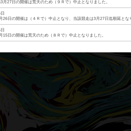
3月27日の開催は荒天のため（９Ｒで）中止となりました。
6日
月26日の開催は（４Ｒで）中止となり、当該競走は3月27日迄順延とな
5日
月15日の開催は荒天のため（８Ｒで）中止となりました。