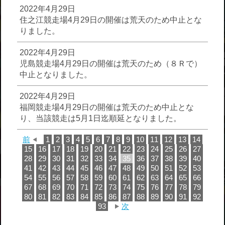
2022年4月29日
住之江競走場4月29日の開催は荒天のため中止とな
りました。
2022年4月29日
児島競走場4月29日の開催は荒天のため（８Ｒで）
中止となりました。
2022年4月29日
福岡競走場4月29日の開催は荒天のため中止とな
り、当該競走は5月1日迄順延となりました。
前
1
2
3
4
5
6
7
8
9
10
11
12
13
14
15
16
17
18
19
20
21
22
23
24
25
26
27
28
29
30
31
32
33
34
35
36
37
38
39
40
41
42
43
44
45
46
47
48
49
50
51
52
53
54
55
56
57
58
59
60
61
62
63
64
65
66
67
68
69
70
71
72
73
74
75
76
77
78
79
80
81
82
83
84
85
86
87
88
89
90
91
92
93
次