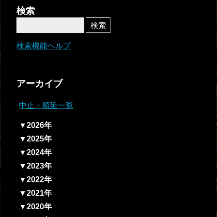
者関
検索
連情
報
検索機能ヘルプ
全国
総合
アーカイブ
払戻
中止・順延一覧
ギャ
▼2026年
ンブ
▼2025年
ル等
▼2024年
依存
▼2023年
症対
▼2022年
策
▼2021年
▼2020年