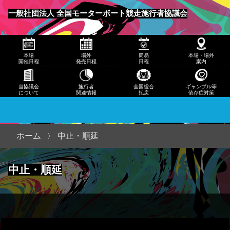
発売
一般社団法人 全国モーターボート競走施行者協議会
日程
メニュー
簡易
本場
場外
簡易
本場・場外
日程
開催日程
発売日程
日程
案内
本
当協議会
施行者
全国総合
ギャンブル等
について
関連情報
払戻
依存症対策
場・
場外
案内
ホーム
中止・順延
当協
中止・順延
議会
につ
いて
施行