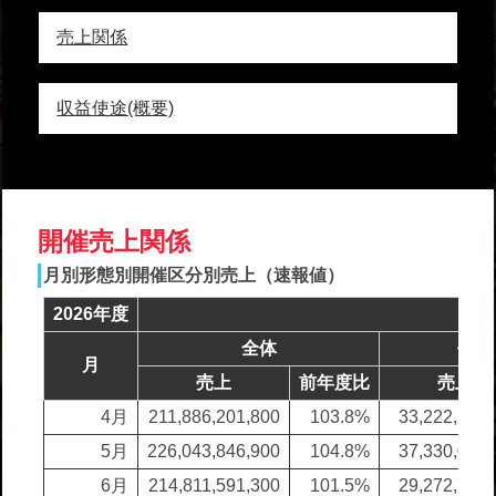
者関
売上関係
連情
報
収益使途(概要)
全国
総合
払戻
開催売上関係
ギャ
月別形態別開催区分別売上（速報値）
ンブ
2026年度
ル等
全体
モー
依存
月
売上
前年度比
売上
症対
策
4月
211,886,201,800
103.8%
33,222,269,
5月
226,043,846,900
104.8%
37,330,042,
6月
214,811,591,300
101.5%
29,272,737,