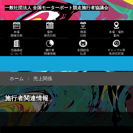
発売
一般社団法人 全国モーターボート競走施行者協議会
日程
メニュー
簡易
本場
場外
簡易
本場・場外
日程
開催日程
発売日程
日程
案内
本
当協議会
施行者
全国総合
ギャンブル等
について
関連情報
払戻
依存症対策
場・
場外
案内
ホーム
売上関係
当協
施行者関連情報
議会
につ
いて
施行