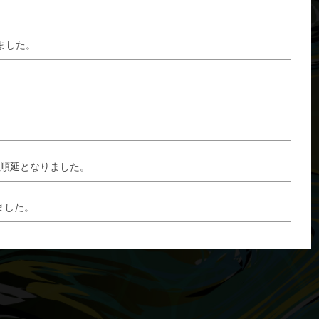
ました。
迄順延となりました。
ました。