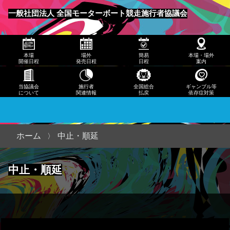
発売
一般社団法人 全国モーターボート競走施行者協議会
日程
メニュー
簡易
本場
場外
簡易
本場・場外
日程
開催日程
発売日程
日程
案内
本
当協議会
施行者
全国総合
ギャンブル等
について
関連情報
払戻
依存症対策
場・
場外
案内
ホーム
中止・順延
当協
中止・順延
議会
につ
いて
施行