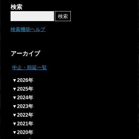
者関
検索
連情
報
検索機能ヘルプ
全国
総合
アーカイブ
払戻
中止・順延一覧
ギャ
▼2026年
ンブ
▼2025年
ル等
▼2024年
依存
▼2023年
症対
▼2022年
策
▼2021年
▼2020年