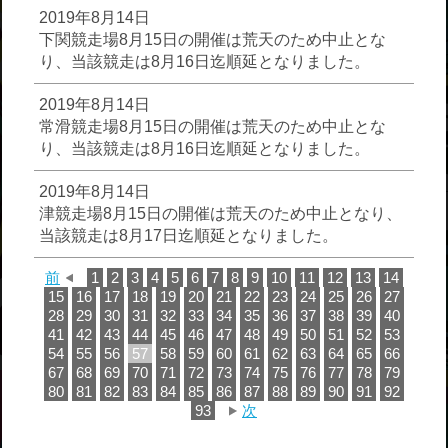
2019年8月14日
下関競走場8月15日の開催は荒天のため中止とな
り、当該競走は8月16日迄順延となりました。
2019年8月14日
常滑競走場8月15日の開催は荒天のため中止とな
り、当該競走は8月16日迄順延となりました。
2019年8月14日
津競走場8月15日の開催は荒天のため中止となり、
当該競走は8月17日迄順延となりました。
前
1
2
3
4
5
6
7
8
9
10
11
12
13
14
15
16
17
18
19
20
21
22
23
24
25
26
27
28
29
30
31
32
33
34
35
36
37
38
39
40
41
42
43
44
45
46
47
48
49
50
51
52
53
54
55
56
57
58
59
60
61
62
63
64
65
66
67
68
69
70
71
72
73
74
75
76
77
78
79
80
81
82
83
84
85
86
87
88
89
90
91
92
93
次