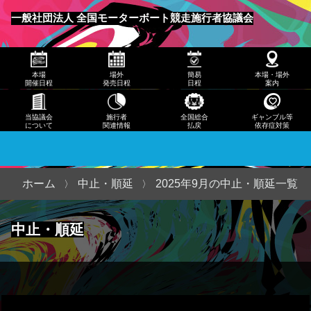
発売
一般社団法人 全国モーターボート競走施行者協議会
日程
メニュー
簡易
本場
場外
簡易
本場・場外
日程
開催日程
発売日程
日程
案内
本
当協議会
施行者
全国総合
ギャンブル等
について
関連情報
払戻
依存症対策
場・
場外
案内
ホーム
中止・順延
2025年9月の中止・順延一覧
当協
中止・順延
議会
につ
いて
施行