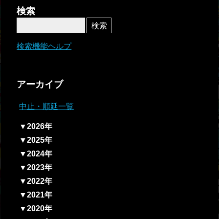
者関
検索
連情
報
検索機能ヘルプ
全国
総合
アーカイブ
払戻
中止・順延一覧
ギャ
▼2026年
ンブ
▼2025年
ル等
▼2024年
依存
▼2023年
症対
▼2022年
策
▼2021年
▼2020年