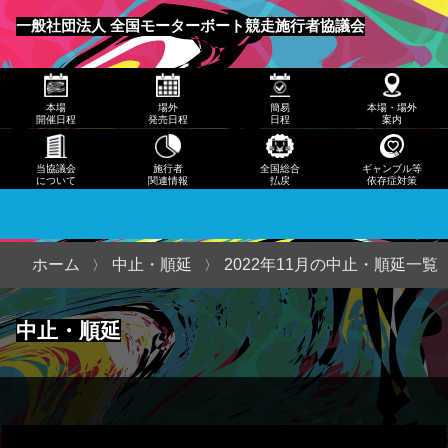
発売
一般社団法人 全国モーターボート競走施行者協議会
日程
メニュー
簡易
本場
場外
簡易
本場・場外
日程
開催日程
発売日程
日程
案内
本
当協議会
施行者
全国総合
ギャンブル等
について
関連情報
払戻
依存症対策
場・
場外
案内
ホーム
中止・順延
2022年11月の中止・順延一覧
当協
中止・順延
議会
につ
いて
施行