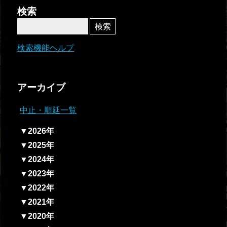
者関
検索
連情
報
検索機能ヘルプ
全国
総合
アーカイブ
払戻
中止・順延一覧
ギャ
▼2026年
ンブ
▼2025年
ル等
▼2024年
依存
▼2023年
症対
▼2022年
策
▼2021年
▼2020年