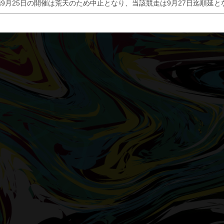
9月25日の開催は荒天のため中止となり、当該競走は9月27日迄順延と