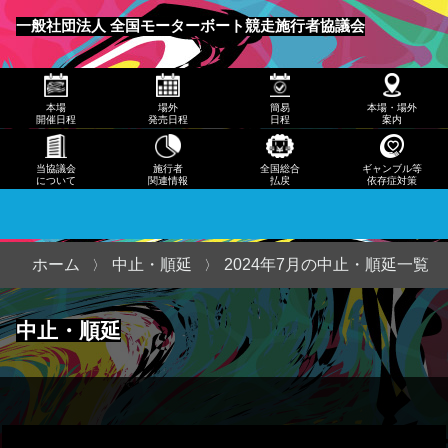
発売
一般社団法人 全国モーターボート競走施行者協議会
日程
メニュー
簡易
本場
場外
簡易
本場・場外
日程
開催日程
発売日程
日程
案内
本
当協議会
施行者
全国総合
ギャンブル等
について
関連情報
払戻
依存症対策
場・
場外
案内
ホーム
中止・順延
2024年7月の中止・順延一覧
当協
中止・順延
議会
につ
いて
施行