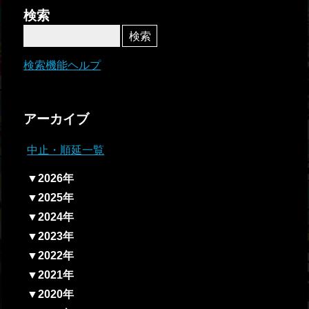
者関
検索
連情
報
検索機能ヘルプ
全国
総合
アーカイブ
払戻
中止・順延一覧
ギャ
▼2026年
ンブ
▼2025年
ル等
▼2024年
依存
▼2023年
症対
▼2022年
策
▼2021年
▼2020年