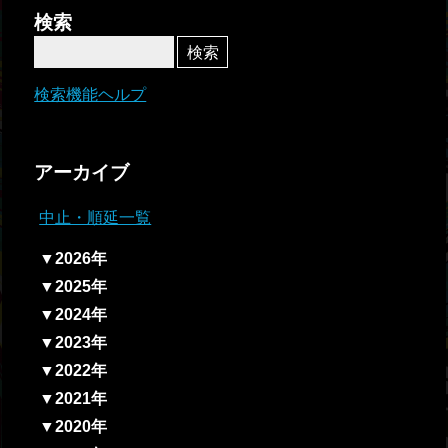
者関
検索
連情
報
検索機能ヘルプ
全国
総合
アーカイブ
払戻
中止・順延一覧
ギャ
▼2026年
ンブ
▼2025年
ル等
▼2024年
依存
▼2023年
症対
▼2022年
策
▼2021年
▼2020年