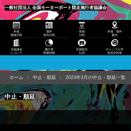
発売
一般社団法人 全国モーターボート競走施行者協議会
日程
メニュー
簡易
本場
場外
簡易
本場・場外
日程
開催日程
発売日程
日程
案内
本
当協議会
施行者
全国総合
ギャンブル等
について
関連情報
払戻
依存症対策
場・
場外
案内
ホーム
中止・順延
2023年3月の中止・順延一覧
当協
中止・順延
議会
につ
いて
施行