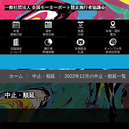
発売
一般社団法人 全国モーターボート競走施行者協議会
日程
メニュー
簡易
本場
場外
簡易
本場・場外
日程
開催日程
発売日程
日程
案内
本
当協議会
施行者
全国総合
ギャンブル等
について
関連情報
払戻
依存症対策
場・
場外
案内
ホーム
中止・順延
2022年12月の中止・順延一覧
当協
中止・順延
議会
につ
いて
施行