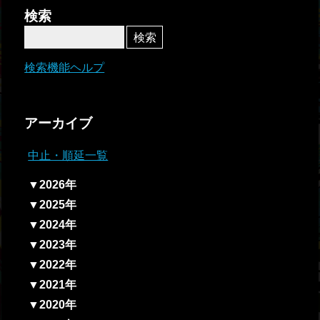
者関
検索
連情
報
検索機能ヘルプ
全国
総合
アーカイブ
払戻
中止・順延一覧
ギャ
▼2026年
ンブ
▼2025年
ル等
▼2024年
依存
▼2023年
症対
▼2022年
策
▼2021年
▼2020年