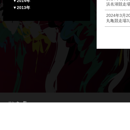
▼2014年
浜名湖競走場
▼2013年
2024年3月2
丸亀競走場3
リンク一覧