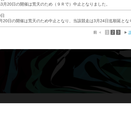
3月20日の開催は荒天のため（９Ｒで）中止となりました。
0日
月20日の開催は荒天のため中止となり、当該競走は3月24日迄順延とな
前
1
2
3