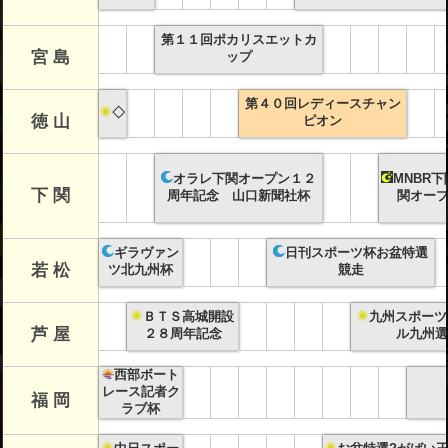
第１１回ポカリスエットカ
宮 島
ップ
第４０回レディースチャン
◇
徳 山
ピオン
オラレ下関オープン１２
MNBR下
下 関
周年記念 山口新聞社杯
関オープ
ギラヴァン
日刊スポーツ杯お盆特選
若 松
ツ北九州杯
競走
ＢＴＳ高城開設
九州スポーツ
芦 屋
２８周年記念
ル九州選
西部ボート
レース記者ク
福 岡
ラブ杯