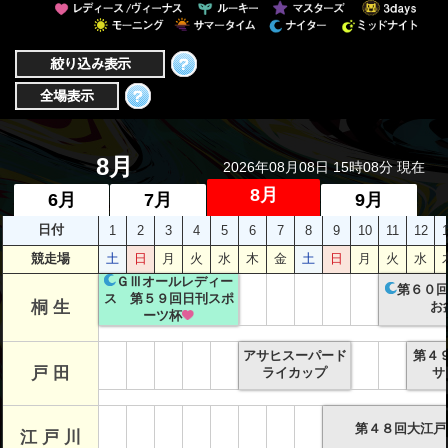
者関
連情
報
全国
総合
8月
2026年08月08日 15時08分 現在
払戻
8月
6月
7月
9月
日付
1
2
3
4
5
6
7
8
9
10
11
12
ギャ
競走場
土
日
月
火
水
木
金
土
日
月
火
水
ンブ
ＧⅢオールレディー
ル等
第６０
ス 第５９回日刊スポ
桐 生
お
依存
ーツ杯
症対
アサヒスーパード
第４
策
戸 田
ライカップ
サ
第４８回大江戸
江 戸 川