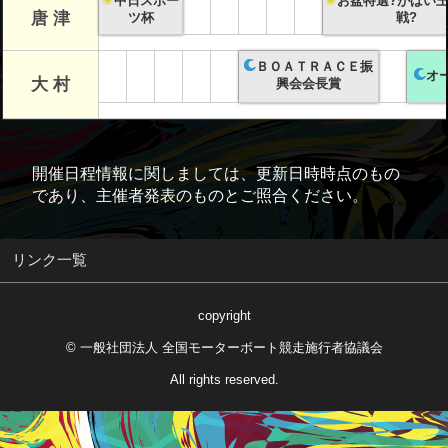
中日スポー
お盆特選?がばい
唐 津
ツ杯
戦?
ＢＯＡＴＲＡＣＥ振
オ
大 村
興会会長賞
開催日程情報に関しましては、更新日時時点のもの
であり、主催者発表のものとご照合ください。
リンク一覧
copyright
© 一般社団法人 全国モーターボート競走施行者協議会
All rights reserved.