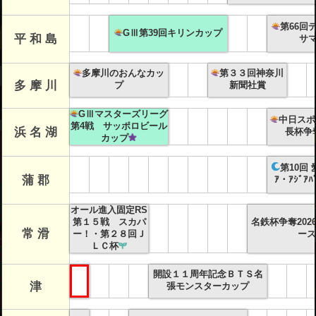
第66回
GⅢ第39回キリンカップ
平 和 島
サ
多摩川のおんなカッ
第３３回神奈川
多 摩 川
プ
新聞社賞
GⅢマスターズリーグ
中日スポ
第4戦 サッポロビール
浜 名 湖
長杯争
カップ
第10回
蒲 郡
ｱ・ｱｼﾞｱ
オール進入固定RS
第１５戦 スカパ
名鉄杯争奪202
常 滑
ー！・第２８回Ｊ
ース
ＬＣ杯
開設１１周年記念ＢＴＳ名
津
張モンスターカップ