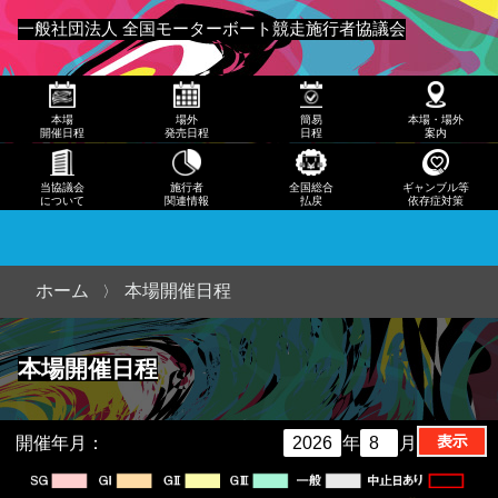
発売
一般社団法人 全国モーターボート競走施行者協議会
日程
メニュー
簡易
本場
場外
簡易
本場・場外
日程
開催日程
発売日程
日程
案内
本
当協議会
施行者
全国総合
ギャンブル等
について
関連情報
払戻
依存症対策
場・
場外
案内
ホーム
本場開催日程
当協
本場開催日程
議会
につ
いて
開催年月：
年
月
施行