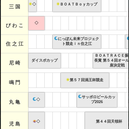
◇
ＢＯＡＴＢｏｙカップ
三 国
◇
び わ こ
にっぽん未来プロジェク
住 之 江
ト競走ｉｎ住之江
ＢＯＡＴＲＡＣＥ振
ダイスポカップ
長賞 第５４回オー
尼 崎
座決定戦
第５７回渦王杯競走
鳴 門
サッポロビールカッ
◇
丸 亀
プ2026
◇
第４４回天領杯
児 島