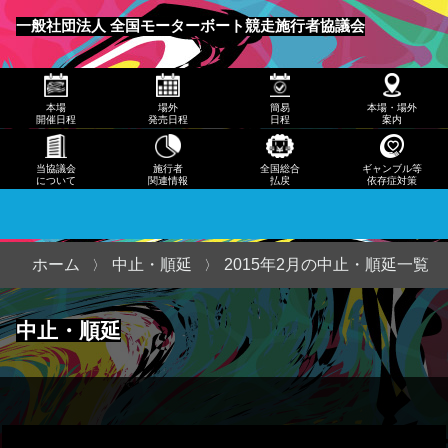
発売
一般社団法人 全国モーターボート競走施行者協議会
日程
メニュー
簡易
本場
場外
簡易
本場・場外
日程
開催日程
発売日程
日程
案内
本
当協議会
施行者
全国総合
ギャンブル等
について
関連情報
払戻
依存症対策
場・
場外
案内
ホーム
中止・順延
2015年2月の中止・順延一覧
当協
中止・順延
議会
につ
いて
施行