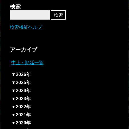
者関
検索
連情
報
検索機能ヘルプ
全国
総合
アーカイブ
払戻
中止・順延一覧
ギャ
▼2026年
ンブ
▼2025年
ル等
▼2024年
依存
▼2023年
症対
▼2022年
策
▼2021年
▼2020年