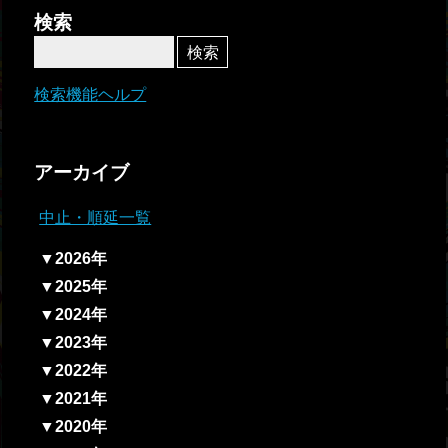
者関
検索
連情
報
検索機能ヘルプ
全国
総合
アーカイブ
払戻
中止・順延一覧
ギャ
▼2026年
ンブ
▼2025年
ル等
▼2024年
依存
▼2023年
症対
▼2022年
策
▼2021年
▼2020年