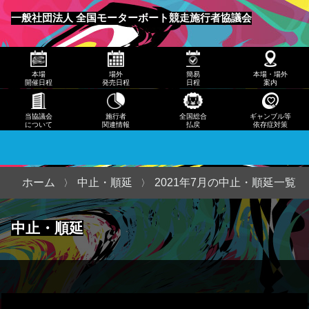
発売
一般社団法人 全国モーターボート競走施行者協議会
日程
メニュー
簡易
本場
場外
簡易
本場・場外
日程
開催日程
発売日程
日程
案内
本
当協議会
施行者
全国総合
ギャンブル等
について
関連情報
払戻
依存症対策
場・
場外
案内
ホーム
中止・順延
2021年7月の中止・順延一覧
当協
中止・順延
議会
につ
いて
施行