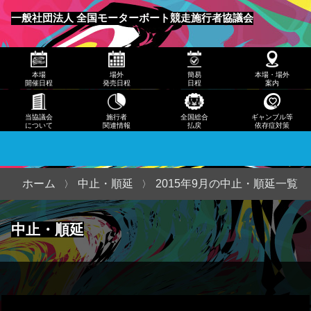
発売
一般社団法人 全国モーターボート競走施行者協議会
日程
メニュー
簡易
本場
場外
簡易
本場・場外
日程
開催日程
発売日程
日程
案内
本
当協議会
施行者
全国総合
ギャンブル等
について
関連情報
払戻
依存症対策
場・
場外
案内
ホーム
中止・順延
2015年9月の中止・順延一覧
当協
中止・順延
議会
につ
いて
施行