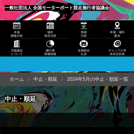
発売
一般社団法人 全国モーターボート競走施行者協議会
日程
メニュー
簡易
本場
場外
簡易
本場・場外
日程
開催日程
発売日程
日程
案内
本
当協議会
施行者
全国総合
ギャンブル等
について
関連情報
払戻
依存症対策
場・
場外
案内
ホーム
中止・順延
2024年5月の中止・順延一覧
当協
中止・順延
議会
につ
いて
施行