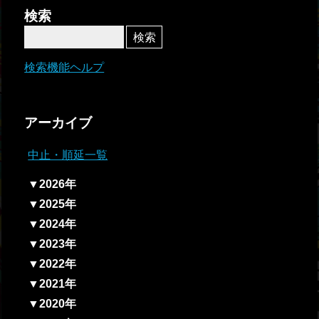
者関
検索
連情
報
検索機能ヘルプ
全国
総合
アーカイブ
払戻
中止・順延一覧
ギャ
▼2026年
ンブ
▼2025年
ル等
▼2024年
依存
▼2023年
症対
▼2022年
策
▼2021年
▼2020年