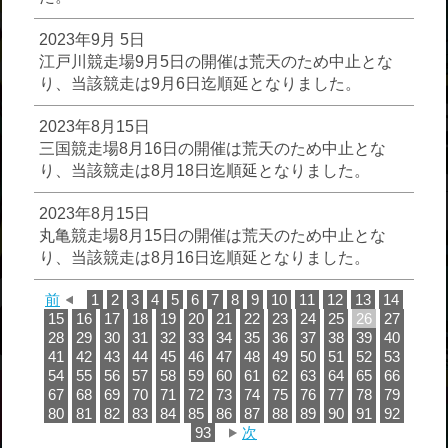
2023年9月 5日
江戸川競走場9月5日の開催は荒天のため中止とな
り、当該競走は9月6日迄順延となりました。
2023年8月15日
三国競走場8月16日の開催は荒天のため中止とな
り、当該競走は8月18日迄順延となりました。
2023年8月15日
丸亀競走場8月15日の開催は荒天のため中止とな
り、当該競走は8月16日迄順延となりました。
前
1
2
3
4
5
6
7
8
9
10
11
12
13
14
15
16
17
18
19
20
21
22
23
24
25
26
27
28
29
30
31
32
33
34
35
36
37
38
39
40
41
42
43
44
45
46
47
48
49
50
51
52
53
54
55
56
57
58
59
60
61
62
63
64
65
66
67
68
69
70
71
72
73
74
75
76
77
78
79
80
81
82
83
84
85
86
87
88
89
90
91
92
93
次