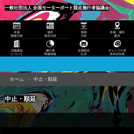
発売
一般社団法人 全国モーターボート競走施行者協議会
日程
メニュー
簡易
本場
場外
簡易
本場・場外
日程
開催日程
発売日程
日程
案内
本
当協議会
施行者
全国総合
ギャンブル等
について
関連情報
払戻
依存症対策
場・
場外
案内
ホーム
中止・順延
当協
中止・順延
議会
につ
いて
施行