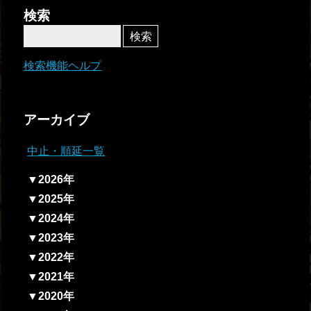
者関
検索
連情
報
検索機能ヘルプ
全国
総合
アーカイブ
払戻
中止・順延一覧
ギャ
▼2026年
ンブ
▼2025年
ル等
▼2024年
依存
▼2023年
症対
▼2022年
策
▼2021年
▼2020年