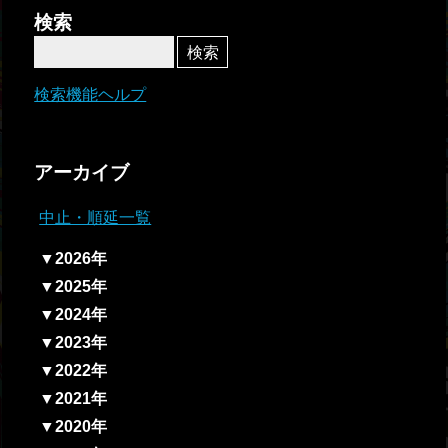
者関
検索
連情
報
検索機能ヘルプ
全国
総合
アーカイブ
払戻
中止・順延一覧
ギャ
▼2026年
ンブ
▼2025年
ル等
▼2024年
依存
▼2023年
症対
▼2022年
策
▼2021年
▼2020年