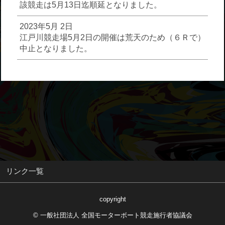
該競走は5月13日迄順延となりました。
2023年5月 2日
江戸川競走場5月2日の開催は荒天のため（６Ｒで）
中止となりました。
リンク一覧
copyright
© 一般社団法人 全国モーターボート競走施行者協議会