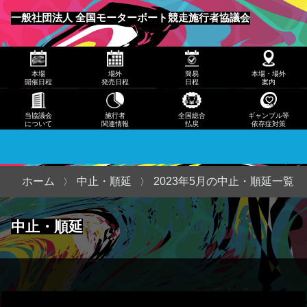
発売
一般社団法人 全国モーターボート競走施行者協議会
日程
メニュー
簡易
本場
場外
簡易
本場・場外
日程
開催日程
発売日程
日程
案内
本
当協議会
施行者
全国総合
ギャンブル等
について
関連情報
払戻
依存症対策
場・
場外
案内
ホーム
中止・順延
2023年5月の中止・順延一覧
当協
中止・順延
議会
につ
いて
施行