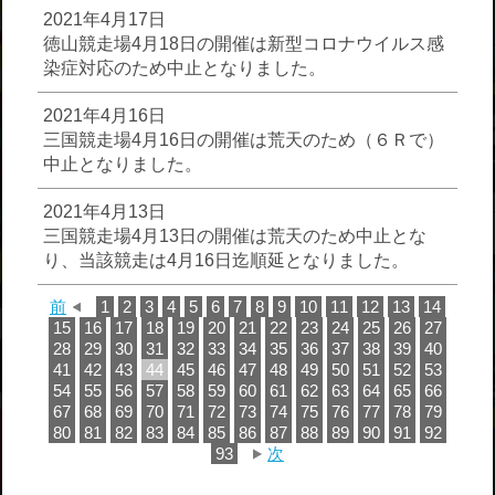
2021年4月17日
徳山競走場4月18日の開催は新型コロナウイルス感
染症対応のため中止となりました。
2021年4月16日
三国競走場4月16日の開催は荒天のため（６Ｒで）
中止となりました。
2021年4月13日
三国競走場4月13日の開催は荒天のため中止とな
り、当該競走は4月16日迄順延となりました。
前
1
2
3
4
5
6
7
8
9
10
11
12
13
14
15
16
17
18
19
20
21
22
23
24
25
26
27
28
29
30
31
32
33
34
35
36
37
38
39
40
41
42
43
44
45
46
47
48
49
50
51
52
53
54
55
56
57
58
59
60
61
62
63
64
65
66
67
68
69
70
71
72
73
74
75
76
77
78
79
80
81
82
83
84
85
86
87
88
89
90
91
92
93
次