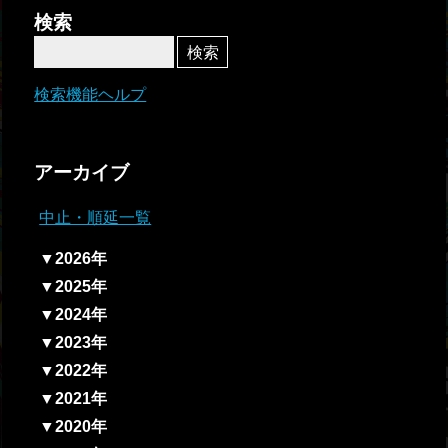
者関
検索
連情
報
検索機能ヘルプ
全国
総合
アーカイブ
払戻
中止・順延一覧
ギャ
▼2026年
ンブ
▼2025年
ル等
▼2024年
依存
▼2023年
症対
▼2022年
策
▼2021年
▼2020年