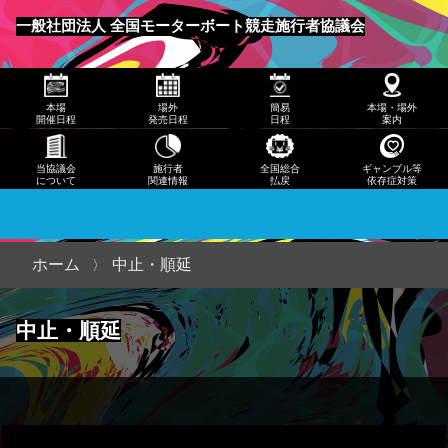
発売
一般社団法人 全国モーターボート競走施行者協議会
日程
メニュー
簡易
本場
場外
簡易
本場・場外
日程
開催日程
発売日程
日程
案内
本
当協議会
施行者
全国総合
ギャンブル等
について
関連情報
払戻
依存症対策
場・
場外
案内
ホーム
中止・順延
当協
中止・順延
議会
につ
いて
施行