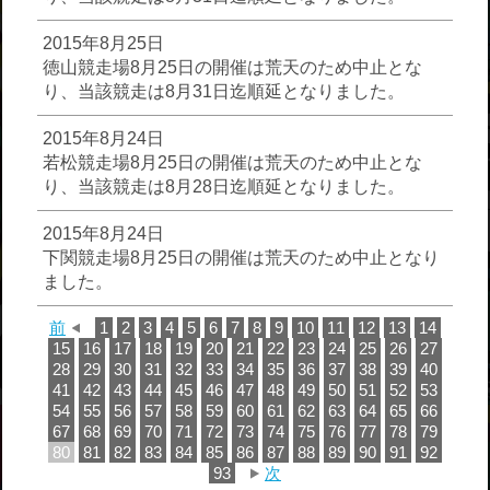
2015年8月25日
徳山競走場8月25日の開催は荒天のため中止とな
り、当該競走は8月31日迄順延となりました。
2015年8月24日
若松競走場8月25日の開催は荒天のため中止とな
り、当該競走は8月28日迄順延となりました。
2015年8月24日
下関競走場8月25日の開催は荒天のため中止となり
ました。
前
1
2
3
4
5
6
7
8
9
10
11
12
13
14
15
16
17
18
19
20
21
22
23
24
25
26
27
28
29
30
31
32
33
34
35
36
37
38
39
40
41
42
43
44
45
46
47
48
49
50
51
52
53
54
55
56
57
58
59
60
61
62
63
64
65
66
67
68
69
70
71
72
73
74
75
76
77
78
79
80
81
82
83
84
85
86
87
88
89
90
91
92
93
次