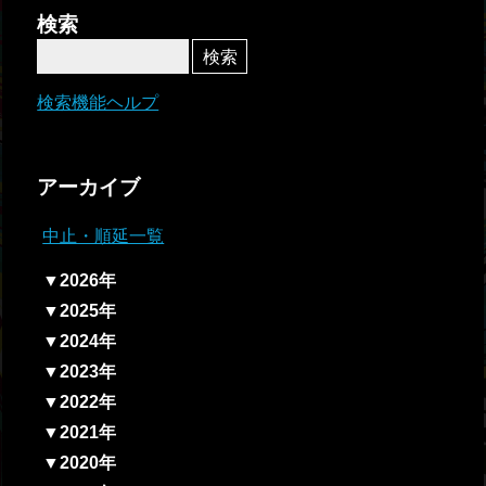
者関
検索
連情
報
検索機能ヘルプ
全国
総合
アーカイブ
払戻
中止・順延一覧
ギャ
▼2026年
ンブ
▼2025年
ル等
▼2024年
依存
▼2023年
症対
▼2022年
策
▼2021年
▼2020年