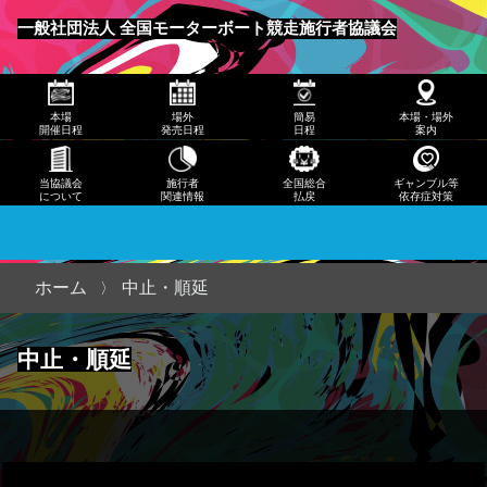
発売
一般社団法人 全国モーターボート競走施行者協議会
日程
メニュー
簡易
本場
場外
簡易
本場・場外
日程
開催日程
発売日程
日程
案内
本
当協議会
施行者
全国総合
ギャンブル等
について
関連情報
払戻
依存症対策
場・
場外
案内
ホーム
中止・順延
当協
中止・順延
議会
につ
いて
施行