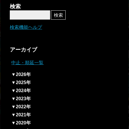
者関
検索
連情
報
検索機能ヘルプ
全国
総合
アーカイブ
払戻
中止・順延一覧
ギャ
▼2026年
ンブ
▼2025年
ル等
▼2024年
依存
▼2023年
症対
▼2022年
策
▼2021年
▼2020年