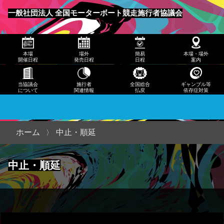
発売
一般社団法人 全国モーターボート競走施行者協議会
日程
メニュー
簡易
本場
場外
簡易
本場・場外
日程
開催日程
発売日程
日程
案内
本
当協議会
施行者
全国総合
ギャンブル等
について
関連情報
払戻
依存症対策
場・
場外
案内
ホーム
中止・順延
当協
中止・順延
議会
につ
いて
施行