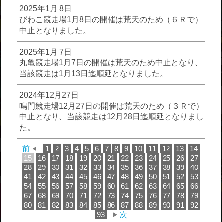
2025年1月 8日
びわこ競走場1月8日の開催は荒天のため（６Ｒで）
中止となりました。
2025年1月 7日
丸亀競走場1月7日の開催は荒天のため中止となり、
当該競走は1月13日迄順延となりました。
2024年12月27日
鳴門競走場12月27日の開催は荒天のため（３Ｒで）
中止となり、当該競走は12月28日迄順延となりまし
た。
前
1
2
3
4
5
6
7
8
9
10
11
12
13
14
15
16
17
18
19
20
21
22
23
24
25
26
27
28
29
30
31
32
33
34
35
36
37
38
39
40
41
42
43
44
45
46
47
48
49
50
51
52
53
54
55
56
57
58
59
60
61
62
63
64
65
66
67
68
69
70
71
72
73
74
75
76
77
78
79
80
81
82
83
84
85
86
87
88
89
90
91
92
93
次