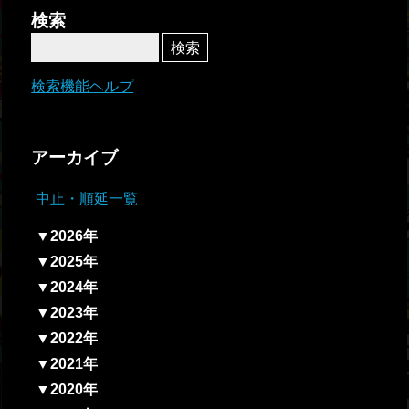
者関
検索
連情
報
検索機能ヘルプ
全国
総合
アーカイブ
払戻
中止・順延一覧
ギャ
▼2026年
ンブ
▼2025年
ル等
▼2024年
依存
▼2023年
症対
▼2022年
策
▼2021年
▼2020年