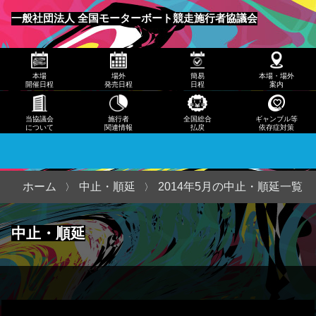
発売
一般社団法人 全国モーターボート競走施行者協議会
日程
メニュー
簡易
本場
場外
簡易
本場・場外
日程
開催日程
発売日程
日程
案内
本
当協議会
施行者
全国総合
ギャンブル等
について
関連情報
払戻
依存症対策
場・
場外
案内
ホーム
中止・順延
2014年5月の中止・順延一覧
当協
中止・順延
議会
につ
いて
施行