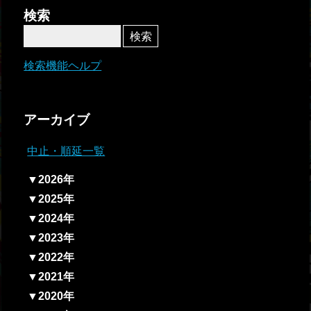
者関
検索
連情
報
検索機能ヘルプ
全国
総合
アーカイブ
払戻
中止・順延一覧
ギャ
▼2026年
ンブ
▼2025年
ル等
▼2024年
依存
▼2023年
症対
▼2022年
策
▼2021年
▼2020年