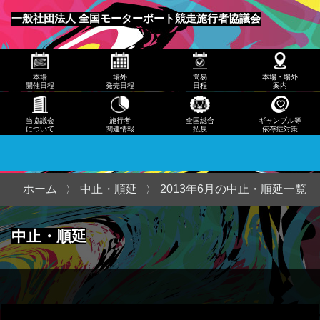
発売
一般社団法人 全国モーターボート競走施行者協議会
日程
メニュー
簡易
本場
場外
簡易
本場・場外
日程
開催日程
発売日程
日程
案内
本
当協議会
施行者
全国総合
ギャンブル等
について
関連情報
払戻
依存症対策
場・
場外
案内
ホーム
中止・順延
2013年6月の中止・順延一覧
当協
中止・順延
議会
につ
いて
施行