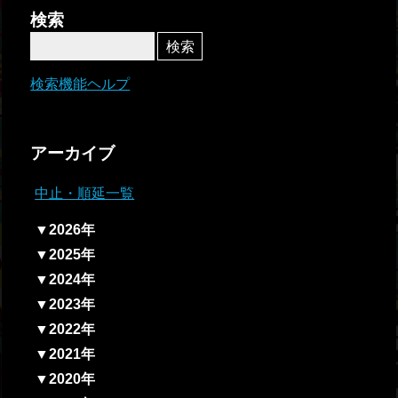
者関
検索
連情
報
検索機能ヘルプ
全国
総合
アーカイブ
払戻
中止・順延一覧
ギャ
▼2026年
ンブ
▼2025年
ル等
▼2024年
依存
▼2023年
症対
▼2022年
策
▼2021年
▼2020年