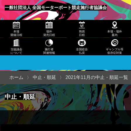
発売
一般社団法人 全国モーターボート競走施行者協議会
日程
メニュー
簡易
本場
場外
簡易
本場・場外
日程
開催日程
発売日程
日程
案内
本
当協議会
施行者
全国総合
ギャンブル等
について
関連情報
払戻
依存症対策
場・
場外
案内
ホーム
中止・順延
2021年11月の中止・順延一覧
当協
中止・順延
議会
につ
いて
施行