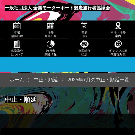
発売
一般社団法人 全国モーターボート競走施行者協議会
日程
メニュー
簡易
本場
場外
簡易
本場・場外
日程
開催日程
発売日程
日程
案内
本
当協議会
施行者
全国総合
ギャンブル等
について
関連情報
払戻
依存症対策
場・
場外
案内
ホーム
中止・順延
2025年7月の中止・順延一覧
当協
中止・順延
議会
につ
いて
施行