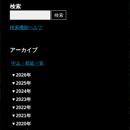
者関
検索
連情
報
検索機能ヘルプ
全国
総合
アーカイブ
払戻
中止・順延一覧
ギャ
▼2026年
ンブ
▼2025年
ル等
▼2024年
依存
▼2023年
症対
▼2022年
策
▼2021年
▼2020年