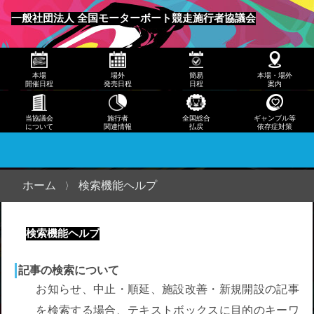
発売
一般社団法人 全国モーターボート競走施行者協議会
日程
メニュー
簡易
本場
場外
簡易
本場・場外
日程
開催日程
発売日程
日程
案内
本
当協議会
施行者
全国総合
ギャンブル等
について
関連情報
払戻
依存症対策
場・
場外
案内
ホーム
検索機能ヘルプ
当協
議会
検索機能ヘルプ
につ
いて
記事の検索について
お知らせ、中止・順延、施設改善・新規開設の記事
施行
を検索する場合、テキストボックスに目的のキーワ