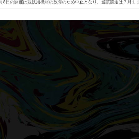
7月8日の開催は競技用機材の故障のため中止となり、当該競走は７月１