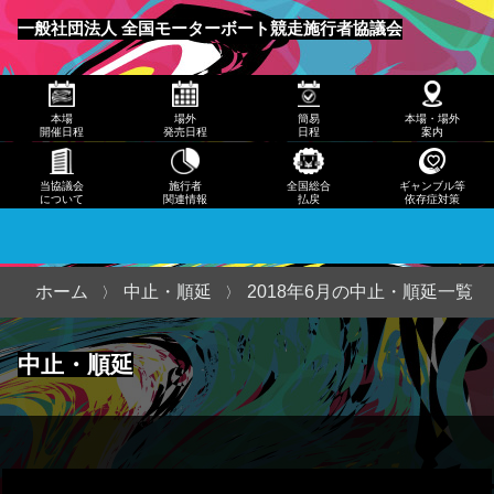
発売
一般社団法人 全国モーターボート競走施行者協議会
日程
メニュー
簡易
本場
場外
簡易
本場・場外
日程
開催日程
発売日程
日程
案内
本
当協議会
施行者
全国総合
ギャンブル等
について
関連情報
払戻
依存症対策
場・
場外
案内
ホーム
中止・順延
2018年6月の中止・順延一覧
当協
中止・順延
議会
につ
いて
施行