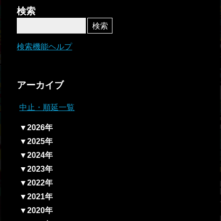
者関
検索
連情
報
検索機能ヘルプ
全国
総合
アーカイブ
払戻
中止・順延一覧
ギャ
▼2026年
ンブ
▼2025年
ル等
▼2024年
依存
▼2023年
症対
▼2022年
策
▼2021年
▼2020年