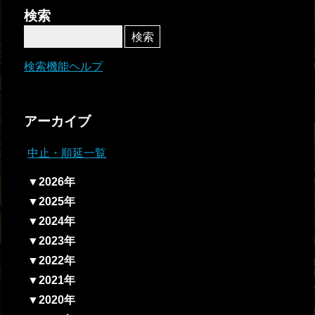
者関
検索
連情
報
検索機能ヘルプ
全国
総合
アーカイブ
払戻
中止・順延一覧
ギャ
▼2026年
ンブ
▼2025年
ル等
▼2024年
依存
▼2023年
症対
▼2022年
策
▼2021年
▼2020年