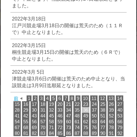
ました。
2022年3月18日
江戸川競走場3月18日の開催は荒天のため（１１Ｒ
で）中止となりました。
2022年3月15日
桐生競走場3月15日の開催は荒天のため（６Ｒで）
中止となりました。
2022年3月 5日
津競走場3月6日の開催は荒天のため中止となり、当
該競走は3月9日迄順延となりました。
前
1
2
3
4
5
6
7
8
9
10
11
12
13
14
15
16
17
18
19
20
21
22
23
24
25
26
27
28
29
30
31
32
33
34
35
36
37
38
39
40
41
42
43
44
45
46
47
48
49
50
51
52
53
54
55
56
57
58
59
60
61
62
63
64
65
66
67
68
69
70
71
72
73
74
75
76
77
78
79
80
81
82
83
84
85
86
87
88
89
90
91
92