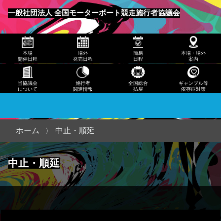
発売
一般社団法人 全国モーターボート競走施行者協議会
日程
メニュー
簡易
本場
場外
簡易
本場・場外
日程
開催日程
発売日程
日程
案内
本
当協議会
施行者
全国総合
ギャンブル等
について
関連情報
払戻
依存症対策
場・
場外
案内
ホーム
中止・順延
当協
中止・順延
議会
につ
いて
施行