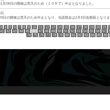
1月28日の開催は荒天のため（１０Ｒで）中止となりました。
8日
29日の開催は荒天のため中止となり、当該競走は2月3日迄順延となり
3
4
5
6
7
8
9
10
11
12
13
14
15
16
17
18
19
20
21
41
42
43
44
45
46
47
48
49
50
51
52
53
54
55
56
57
74
75
76
77
78
79
80
81
82
83
84
85
86