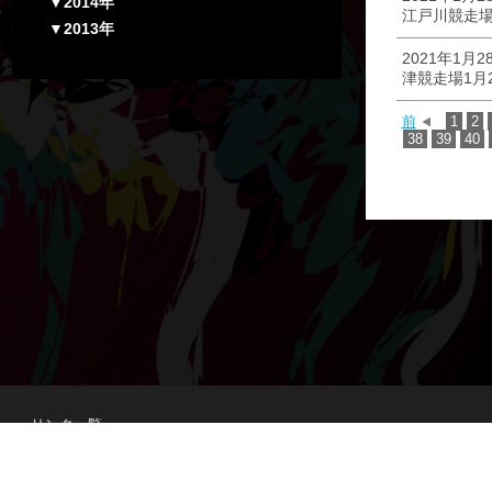
▼2014年
江戸川競走場
▼2013年
2021年1月2
津競走場1月
前
1
2
38
39
40
リンク一覧