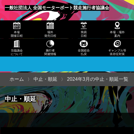
発売
一般社団法人 全国モーターボート競走施行者協議会
日程
メニュー
簡易
本場
場外
簡易
本場・場外
日程
開催日程
発売日程
日程
案内
本
当協議会
施行者
全国総合
ギャンブル等
について
関連情報
払戻
依存症対策
場・
場外
案内
ホーム
中止・順延
2024年3月の中止・順延一覧
当協
中止・順延
議会
につ
いて
施行