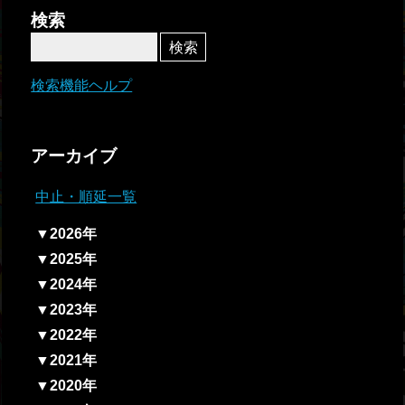
者関
検索
連情
報
検索機能ヘルプ
全国
総合
アーカイブ
払戻
中止・順延一覧
ギャ
▼2026年
ンブ
▼2025年
ル等
▼2024年
依存
▼2023年
症対
▼2022年
策
▼2021年
▼2020年