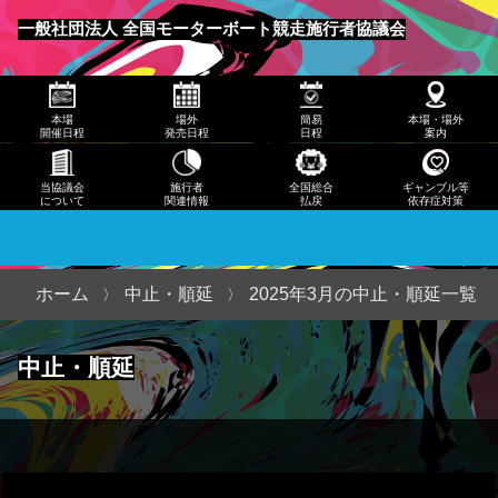
発売
一般社団法人 全国モーターボート競走施行者協議会
日程
メニュー
簡易
本場
場外
簡易
本場・場外
日程
開催日程
発売日程
日程
案内
本
当協議会
施行者
全国総合
ギャンブル等
について
関連情報
払戻
依存症対策
場・
場外
案内
ホーム
中止・順延
2025年3月の中止・順延一覧
当協
中止・順延
議会
につ
いて
施行