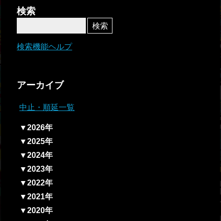
者関
検索
連情
報
検索機能ヘルプ
全国
総合
アーカイブ
払戻
中止・順延一覧
ギャ
▼2026年
ンブ
▼2025年
ル等
▼2024年
依存
▼2023年
症対
▼2022年
策
▼2021年
▼2020年