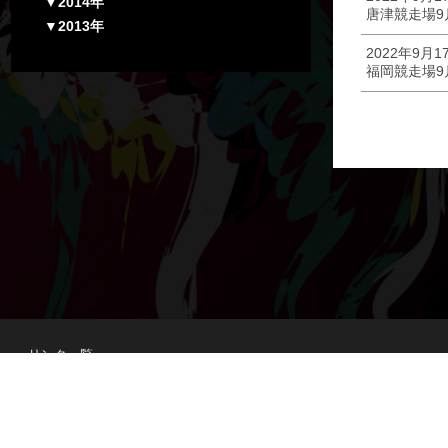
▼2014年
唐津競走場9
▼2013年
2022年9月1
福岡競走場9
リンク一覧