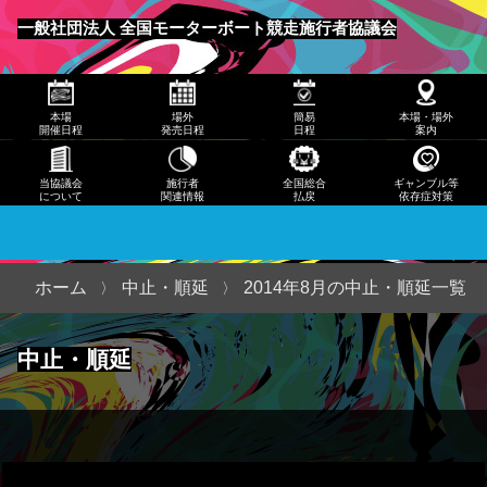
発売
一般社団法人 全国モーターボート競走施行者協議会
日程
メニュー
簡易
本場
場外
簡易
本場・場外
日程
開催日程
発売日程
日程
案内
本
当協議会
施行者
全国総合
ギャンブル等
について
関連情報
払戻
依存症対策
場・
場外
案内
ホーム
中止・順延
2014年8月の中止・順延一覧
当協
中止・順延
議会
につ
いて
施行