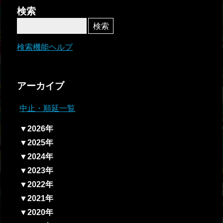
者関
検索
連情
報
検索機能ヘルプ
全国
総合
アーカイブ
払戻
中止・順延一覧
ギャ
▼2026年
ンブ
▼2025年
ル等
▼2024年
依存
▼2023年
症対
▼2022年
策
▼2021年
▼2020年