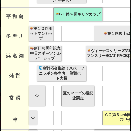
GⅢ第37回キリンカップ
平 和 島
第１０回ホ
ットマンカッ
第１回坂上忍
多 摩 川
プ
創刊70周年記念
ヴィーナスシリーズ第8
中日スポーツシル
浜 名 湖
マンスリーBOAT RACE
バーカップ
蒲郡巧者集結！スポーツ
ニッポン杯争奪 蒲郡ボー
蒲 郡
ト大賞
夏のマーゴの湯記
◇
常 滑
念競走
Ｇ２第６回全国
◇
津
ス甲子