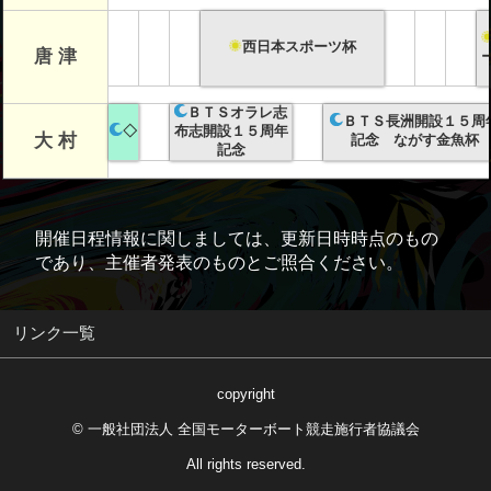
西日本スポーツ杯
唐 津
ＢＴＳオラレ志
ＢＴＳ長洲開設１５周
◇
布志開設１５周年
大 村
記念 ながす金魚杯
記念
開催日程情報に関しましては、更新日時時点のもの
であり、主催者発表のものとご照合ください。
リンク一覧
copyright
© 一般社団法人 全国モーターボート競走施行者協議会
All rights reserved.