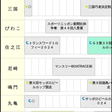
◇
三国巧者決定戦
三 国
スポーツニッポン新聞社杯
び わ こ
争奪 第４９回八景賞
トランスワードトロ
Ｇ３第３５回
住 之 江
フィー２０２４
ルカッ
マンスリーBOATRACE杯
尼 崎
第９回サッポロビー
第９回徳島バ
鳴 門
ルカップ競走
走
サッポロビールカ
◇
丸 亀
０２４