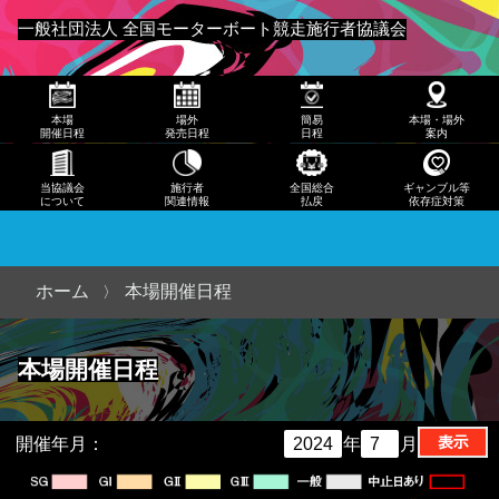
発売
一般社団法人 全国モーターボート競走施行者協議会
日程
メニュー
簡易
本場
場外
簡易
本場・場外
日程
開催日程
発売日程
日程
案内
本
当協議会
施行者
全国総合
ギャンブル等
について
関連情報
払戻
依存症対策
場・
場外
案内
ホーム
本場開催日程
当協
本場開催日程
議会
につ
いて
開催年月：
年
月
施行