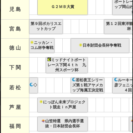
ボートレ
Ｇ２ＭＢ大賞
ップ岡山
児 島
第９回ポカリスエ
第１２回東洋観
宮 島
ットカップ
杯
ニッカン・
日本財団会長杯争奪戦
徳 山
コム杯争奪戦
ミッドナイトボート
レース下関４ｔｈ 九
下 関
州スポーツ杯
若松夜王シリー
ルーキ
◇
ズ第１戦アヤメカ
彦フェニ
若 松
ップ海属王決定戦
４回
にっぽん未来プロジェク
芦 屋
ト競走ｉｎ芦屋
山笠特選 県内選手選
福 岡
抜・日本財団会長杯