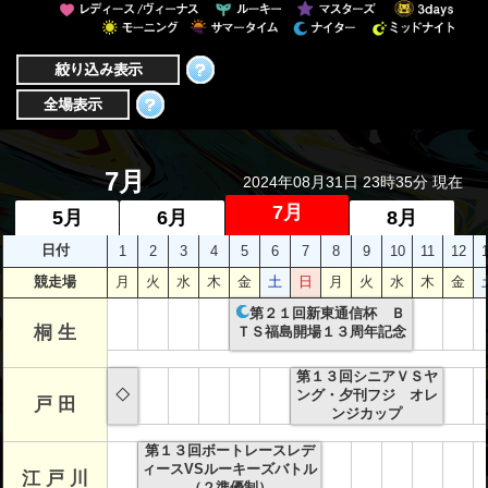
者関
連情
報
全国
総合
7月
2024年08月31日 23時35分 現在
払戻
7月
5月
6月
8月
日付
1
2
3
4
5
6
7
8
9
10
11
12
ギャ
競走場
月
火
水
木
金
土
日
月
火
水
木
金
ンブ
ル等
第２１回新東通信杯 Ｂ
桐 生
ＴＳ福島開場１３周年記念
依存
症対
第１３回シニアＶＳヤ
◇
ング・夕刊フジ オレ
戸 田
策
ンジカップ
第１３回ボートレースレデ
ィースVSルーキーズバトル
江 戸 川
（２準優制）