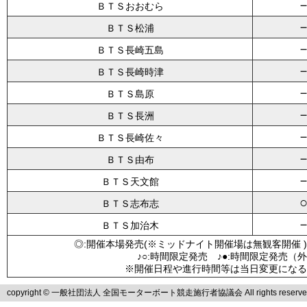
ＢＴＳおおむら
ＢＴＳ松浦
ＢＴＳ長崎五島
ＢＴＳ長崎時津
ＢＴＳ島原
ＢＴＳ長洲
ＢＴＳ長崎佐々
ＢＴＳ由布
ＢＴＳ天文館
ＢＴＳ志布志
ＢＴＳ加治木
◎:開催本場発売(※ミッドナイト開催場は無観客開催 )
♪○:時間限定発売 ♪●:時間限定発売（
※開催日程や進行時間等は当日変更になる
copyright © 一般社団法人 全国モーターボート競走施行者協議会 All rights reserve