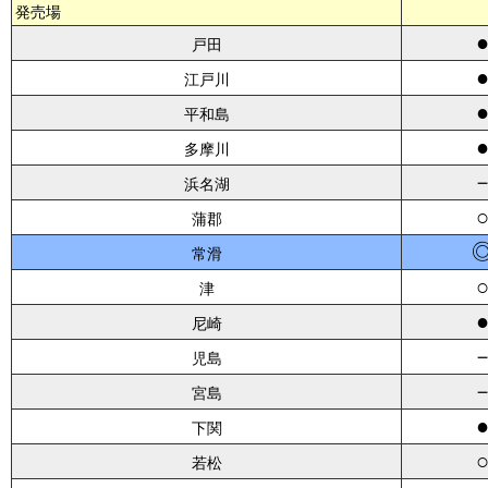
発売場
戸田
江戸川
平和島
多摩川
浜名湖
蒲郡
常滑
津
尼崎
児島
宮島
下関
若松