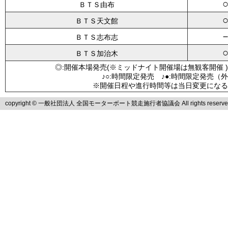
ＢＴＳ由布
ＢＴＳ天文館
ＢＴＳ志布志
ＢＴＳ加治木
◎:開催本場発売(※ミッドナイト開催場は無観客開催 )
♪○:時間限定発売 ♪●:時間限定発売（
※開催日程や進行時間等は当日変更になる
copyright © 一般社団法人 全国モーターボート競走施行者協議会 All rights reserve