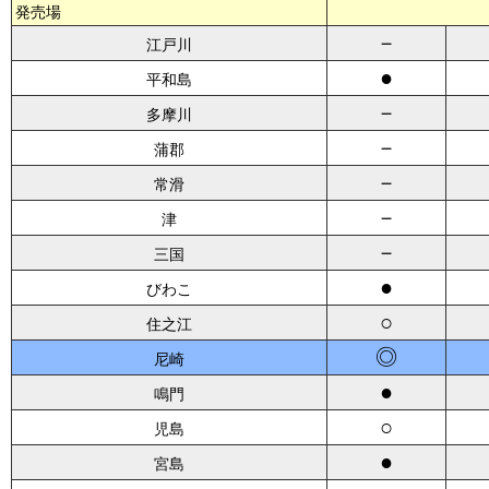
発売場
－
江戸川
●
平和島
－
多摩川
－
蒲郡
－
常滑
－
津
－
三国
●
びわこ
○
住之江
◎
尼崎
●
鳴門
○
児島
●
宮島