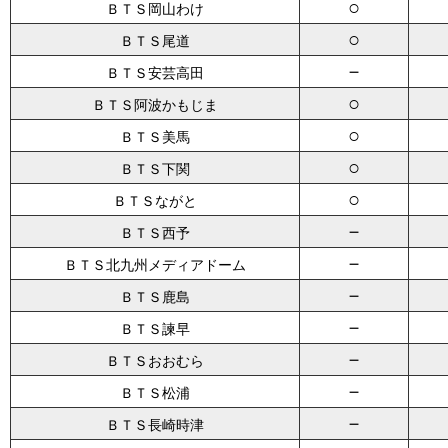
○
ＢＴＳ岡山わけ
○
ＢＴＳ尾道
－
ＢＴＳ安芸高田
○
ＢＴＳ阿波かもじま
○
ＢＴＳ美馬
○
ＢＴＳ下関
○
ＢＴＳながと
－
ＢＴＳ西予
－
ＢＴＳ北九州メディアドーム
－
ＢＴＳ鹿島
－
ＢＴＳ諫早
－
ＢＴＳおおむら
－
ＢＴＳ松浦
－
ＢＴＳ長崎時津