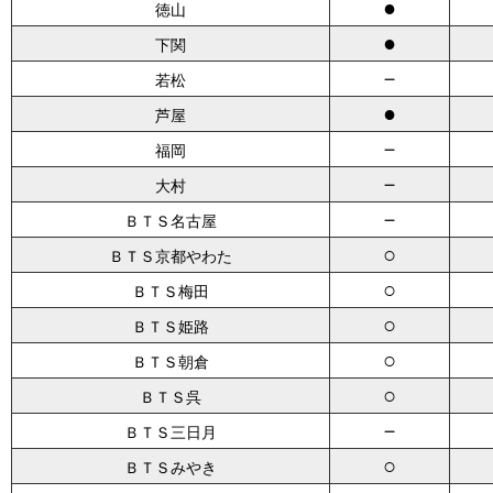
●
徳山
●
下関
－
若松
●
芦屋
－
福岡
－
大村
－
ＢＴＳ名古屋
○
ＢＴＳ京都やわた
○
ＢＴＳ梅田
○
ＢＴＳ姫路
○
ＢＴＳ朝倉
○
ＢＴＳ呉
－
ＢＴＳ三日月
○
ＢＴＳみやき