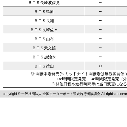
－
ＢＴＳ長崎波佐見
－
ＢＴＳ島原
－
ＢＴＳ長洲
－
ＢＴＳ長崎佐々
－
ＢＴＳ由布
－
ＢＴＳ天文館
－
ＢＴＳ加治木
○
ＢＴＳ徳山
◎:開催本場発売(※ミッドナイト開催場は無観客開催 )
♪○:時間限定発売 ♪●:時間限定発売（
※開催日程や進行時間等は当日変更になる
copyright © 一般社団法人 全国モーターボート競走施行者協議会 All rights reserve