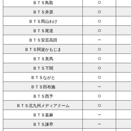
○
ＢＴＳ鳥取
○
ＢＴＳ井原
○
ＢＴＳ岡山わけ
○
ＢＴＳ尾道
－
ＢＴＳ安芸高田
○
ＢＴＳ阿波かもじま
○
ＢＴＳ美馬
○
ＢＴＳ下関
○
ＢＴＳながと
－
ＢＴＳ田布施
○
ＢＴＳ西予
○
ＢＴＳ北九州メディアドーム
－
ＢＴＳ嘉麻
－
ＢＴＳ諫早