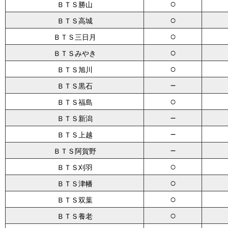
○
ＢＴＳ勝山
○
ＢＴＳ高城
○
ＢＴＳ三日月
○
ＢＴＳみやき
○
ＢＴＳ旭川
－
ＢＴＳ黒石
○
ＢＴＳ福島
－
ＢＴＳ新潟
－
ＢＴＳ上越
－
ＢＴＳ阿賀野
○
ＢＴＳ刈羽
○
ＢＴＳ津幡
○
ＢＴＳ双葉
○
ＢＴＳ養老