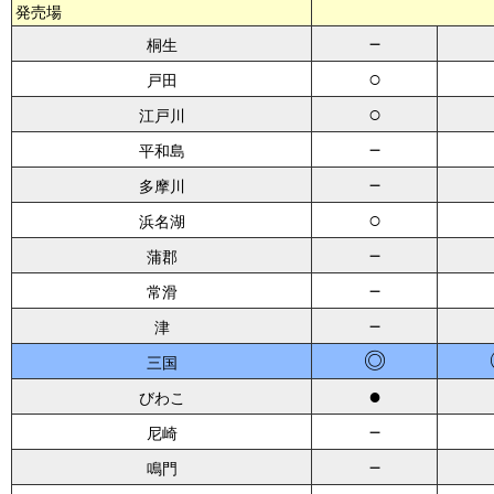
発売場
－
桐生
○
戸田
○
江戸川
－
平和島
－
多摩川
○
浜名湖
－
蒲郡
－
常滑
－
津
◎
三国
●
びわこ
－
尼崎
－
鳴門