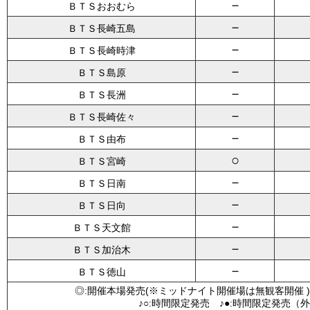
－
ＢＴＳおおむら
－
ＢＴＳ長崎五島
－
ＢＴＳ長崎時津
－
ＢＴＳ島原
－
ＢＴＳ長洲
－
ＢＴＳ長崎佐々
－
ＢＴＳ由布
○
ＢＴＳ宮崎
－
ＢＴＳ日南
－
ＢＴＳ日向
－
ＢＴＳ天文館
－
ＢＴＳ加治木
－
ＢＴＳ徳山
◎:開催本場発売(※ミッドナイト開催場は無観客開催 )
♪○:時間限定発売 ♪●:時間限定発売（