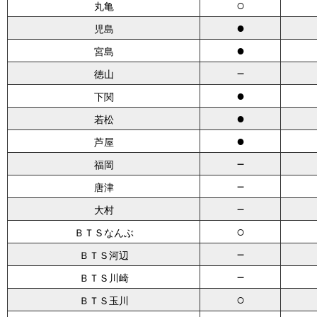
○
丸亀
●
児島
●
宮島
－
徳山
●
下関
●
若松
●
芦屋
－
福岡
－
唐津
－
大村
○
ＢＴＳなんぶ
－
ＢＴＳ河辺
－
ＢＴＳ川崎
○
ＢＴＳ玉川