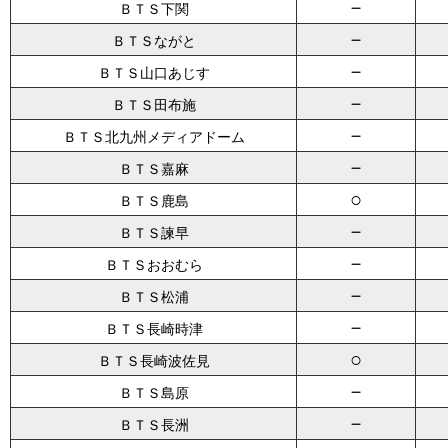
－
ＢＴＳ下関
－
ＢＴＳながと
－
ＢＴＳ山口あじす
－
ＢＴＳ田布施
－
ＢＴＳ北九州メディアドーム
－
ＢＴＳ嘉麻
○
ＢＴＳ鹿島
－
ＢＴＳ諫早
－
ＢＴＳおおむら
－
ＢＴＳ松浦
－
ＢＴＳ長崎時津
○
ＢＴＳ長崎波佐見
－
ＢＴＳ島原
－
ＢＴＳ長洲