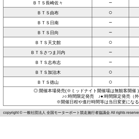
－
ＢＴＳ長崎佐々
○
ＢＴＳ由布
－
ＢＴＳ日南
－
ＢＴＳ日向
○
ＢＴＳ天文館
－
ＢＴＳさつま川内
－
ＢＴＳ志布志
○
ＢＴＳ加治木
○
ＢＴＳ徳山
◎:開催本場発売(※ミッドナイト開催場は無観客開催 )
♪○:時間限定発売 ♪●:時間限定発売（
※開催日程や進行時間等は当日変更になる
copyright © 一般社団法人 全国モーターボート競走施行者協議会 All rights reserve