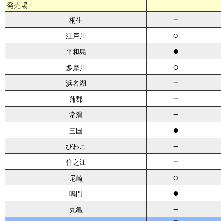
発売場
－
桐生
○
江戸川
●
平和島
○
多摩川
－
浜名湖
－
蒲郡
－
常滑
●
三国
－
びわこ
－
住之江
○
尼崎
●
鳴門
－
丸亀