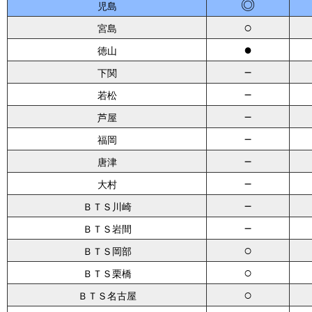
◎
児島
○
宮島
●
徳山
－
下関
－
若松
－
芦屋
－
福岡
－
唐津
－
大村
－
ＢＴＳ川崎
－
ＢＴＳ岩間
○
ＢＴＳ岡部
○
ＢＴＳ栗橋
○
ＢＴＳ名古屋