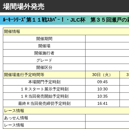
場間場外発売
ﾙｰｷｰｼﾘｰｽﾞ第１１戦ｽｶﾊﾟｰ！・JLC杯 第３５回瀬戸
開催情報
開催期間
開催場
開催施行者
グレード
開催区分
開催場進行予定時間等
30日（火）
本場開門予定時刻
09:45
１Ｒスタート展示予定時刻
10:30
１Ｒ当回発売開始予定時刻
10:35
最終Ｒ当回発売締切予定時刻
16:41
レース情報
あっせん情報
レース情報