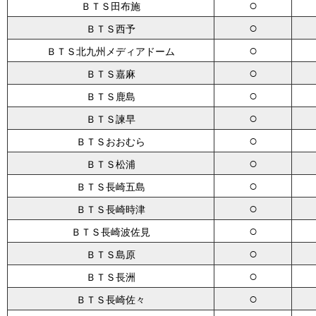
○
ＢＴＳ田布施
○
ＢＴＳ西予
○
ＢＴＳ北九州メディアドーム
○
ＢＴＳ嘉麻
○
ＢＴＳ鹿島
○
ＢＴＳ諫早
○
ＢＴＳおおむら
○
ＢＴＳ松浦
○
ＢＴＳ長崎五島
○
ＢＴＳ長崎時津
○
ＢＴＳ長崎波佐見
○
ＢＴＳ島原
○
ＢＴＳ長洲
○
ＢＴＳ長崎佐々