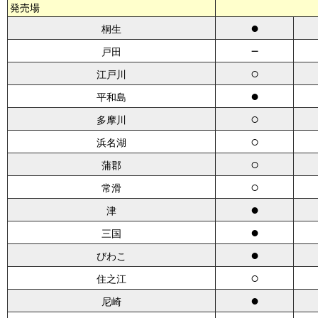
発売場
●
桐生
－
戸田
○
江戸川
●
平和島
○
多摩川
○
浜名湖
○
蒲郡
○
常滑
●
津
●
三国
●
びわこ
○
住之江
●
尼崎