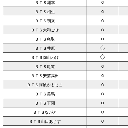
○
ＢＴＳ洲本
○
ＢＴＳ相生
○
ＢＴＳ朝来
○
ＢＴＳ大和ごせ
○
ＢＴＳ鳥取
◇
ＢＴＳ井原
◇
ＢＴＳ岡山わけ
○
ＢＴＳ尾道
○
ＢＴＳ安芸高田
○
ＢＴＳ阿波かもじま
○
ＢＴＳ美馬
○
ＢＴＳ下関
○
ＢＴＳながと
○
ＢＴＳ山口あじす