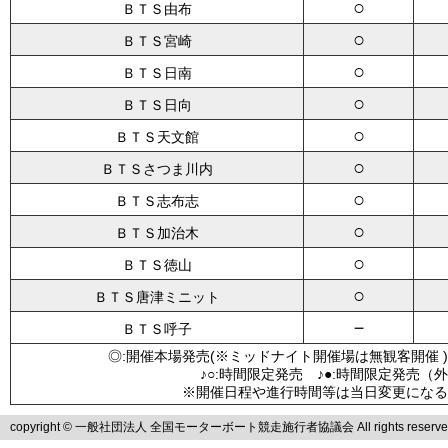
○
ＢＴＳ由布
○
ＢＴＳ宮崎
○
ＢＴＳ日南
○
ＢＴＳ日向
○
ＢＴＳ天文館
○
ＢＴＳさつま川内
○
ＢＴＳ志布志
○
ＢＴＳ加治木
○
ＢＴＳ徳山
○
ＢＴＳ唐津ミニット
－
ＢＴＳ呼子
◎:開催本場発売(※ミッドナイト開催場は無観客開催 )
♪○:時間限定発売 ♪●:時間限定発売（
※開催日程や進行時間等は当日変更になる
copyright © 一般社団法人 全国モーターボート競走施行者協議会 All rights reserve