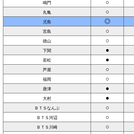
○
鳴門
○
丸亀
◎
児島
○
宮島
○
徳山
●
下関
●
若松
○
芦屋
○
福岡
●
唐津
●
大村
○
ＢＴＳなんぶ
○
ＢＴＳ河辺
○
ＢＴＳ川崎