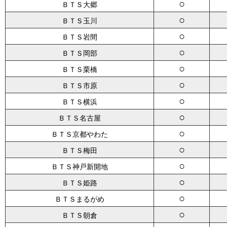
○
ＢＴＳ大郷
○
ＢＴＳ玉川
○
ＢＴＳ岩間
○
ＢＴＳ岡部
○
ＢＴＳ栗橋
○
ＢＴＳ市原
○
ＢＴＳ横浜
○
ＢＴＳ名古屋
○
ＢＴＳ京都やわた
○
ＢＴＳ梅田
○
ＢＴＳ神戸新開地
○
ＢＴＳ姫路
○
ＢＴＳまるがめ
○
ＢＴＳ朝倉