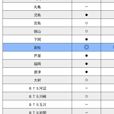
－
丸亀
●
児島
○
宮島
○
徳山
●
下関
◎
若松
●
芦屋
●
福岡
●
唐津
○
大村
－
ＢＴＳ河辺
○
ＢＴＳ川崎
－
ＢＴＳ玉川
－
ＢＴＳ岩間