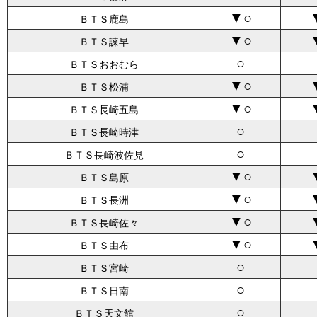
▼○
ＢＴＳ鹿島
▼○
ＢＴＳ諫早
○
ＢＴＳおおむら
▼○
ＢＴＳ松浦
▼○
ＢＴＳ長崎五島
○
ＢＴＳ長崎時津
○
ＢＴＳ長崎波佐見
▼○
ＢＴＳ島原
▼○
ＢＴＳ長洲
▼○
ＢＴＳ長崎佐々
▼○
ＢＴＳ由布
○
ＢＴＳ宮崎
○
ＢＴＳ日南
○
ＢＴＳ天文館