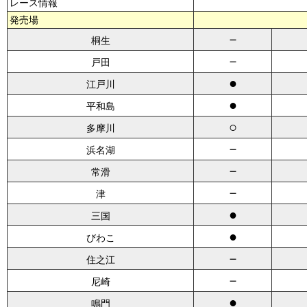
レース情報
発売場
－
桐生
－
戸田
●
江戸川
●
平和島
○
多摩川
－
浜名湖
－
常滑
－
津
●
三国
●
びわこ
－
住之江
－
尼崎
●
鳴門