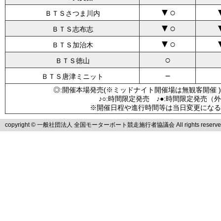
▼○
ＢＴＳさつま川内
▼○
ＢＴＳ志布志
▼○
ＢＴＳ加治木
○
ＢＴＳ徳山
－
ＢＴＳ唐津ミニット
◎:開催本場発売(※ミッドナイト開催場は無観客開催 )
♪○:時間限定発売 ♪●:時間限定発売（
※開催日程や進行時間等は当日変更になる
copyright © 一般社団法人 全国モーターボート競走施行者協議会 All rights reserve