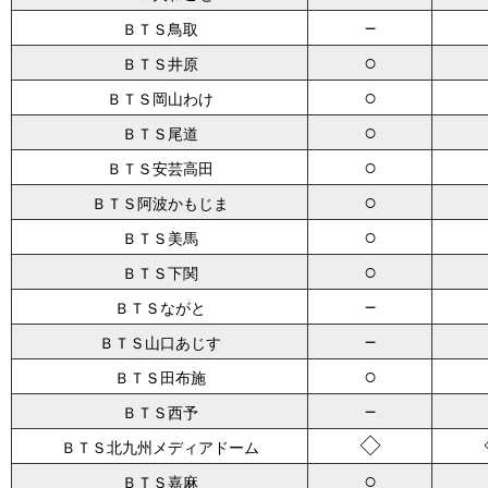
－
ＢＴＳ鳥取
○
ＢＴＳ井原
○
ＢＴＳ岡山わけ
○
ＢＴＳ尾道
○
ＢＴＳ安芸高田
○
ＢＴＳ阿波かもじま
○
ＢＴＳ美馬
○
ＢＴＳ下関
－
ＢＴＳながと
－
ＢＴＳ山口あじす
○
ＢＴＳ田布施
－
ＢＴＳ西予
◇
ＢＴＳ北九州メディアドーム
○
ＢＴＳ嘉麻