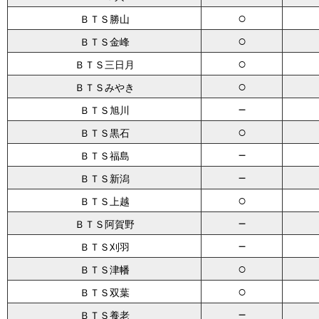
○
ＢＴＳ勝山
○
ＢＴＳ金峰
○
ＢＴＳ三日月
○
ＢＴＳみやき
－
ＢＴＳ旭川
○
ＢＴＳ黒石
－
ＢＴＳ福島
－
ＢＴＳ新潟
○
ＢＴＳ上越
－
ＢＴＳ阿賀野
－
ＢＴＳ刈羽
○
ＢＴＳ津幡
○
ＢＴＳ双葉
－
ＢＴＳ養老