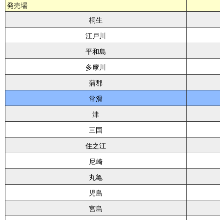
発売場
桐生
江戸川
平和島
多摩川
蒲郡
常滑
津
三国
住之江
尼崎
丸亀
児島
宮島