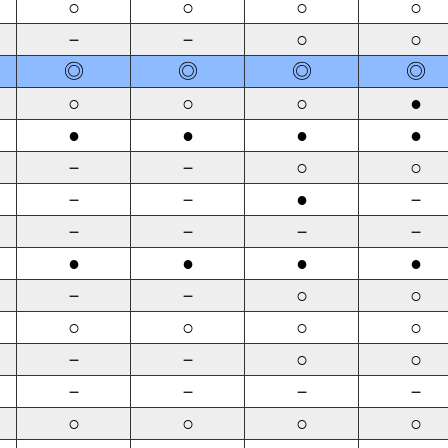
○
○
○
○
－
－
○
○
◎
◎
◎
◎
○
○
○
●
●
●
●
●
－
－
○
○
－
－
●
－
－
－
－
－
●
●
●
●
－
－
○
○
○
○
○
○
－
－
○
○
－
－
－
－
○
○
○
○