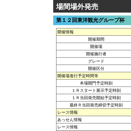
場間場外発売
第１２回東洋観光グループ杯
開催情報
開催期間
開催場
開催施行者
グレード
開催区分
開催場進行予定時間等
本場開門予定時刻
１Ｒスタート展示予定時刻
１Ｒ当回発売開始予定時刻
最終Ｒ当回発売締切予定時刻
レース情報
あっせん情報
レース情報