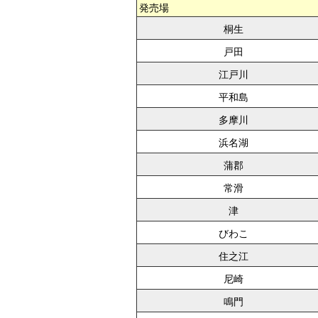
発売場
桐生
戸田
江戸川
平和島
多摩川
浜名湖
蒲郡
常滑
津
びわこ
住之江
尼崎
鳴門