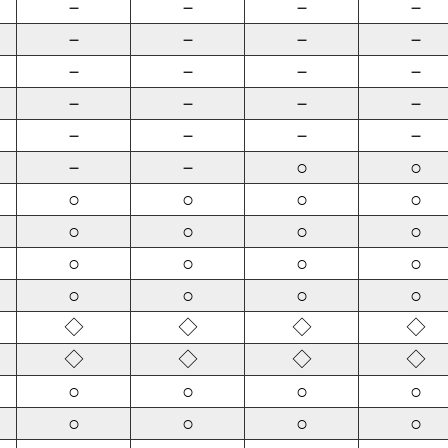
－
－
－
－
－
－
－
－
－
－
－
－
－
－
－
－
－
－
－
－
－
－
○
○
○
○
○
○
○
○
○
○
○
○
○
○
○
○
○
○
◇
◇
◇
◇
◇
◇
◇
◇
○
○
○
○
○
○
○
○