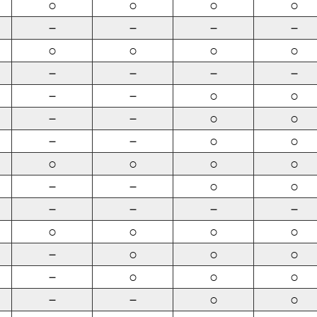
○
○
○
○
－
－
－
－
○
○
○
○
－
－
－
－
－
－
○
○
－
－
○
○
－
－
○
○
○
○
○
○
－
－
○
○
－
－
－
－
○
○
○
○
－
○
○
○
－
○
○
○
－
－
○
○