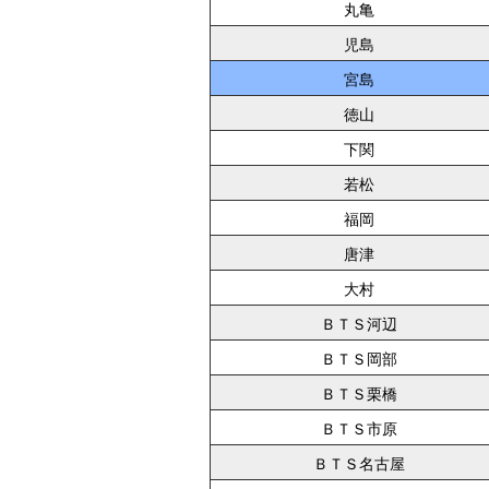
丸亀
児島
宮島
徳山
下関
若松
福岡
唐津
大村
ＢＴＳ河辺
ＢＴＳ岡部
ＢＴＳ栗橋
ＢＴＳ市原
ＢＴＳ名古屋