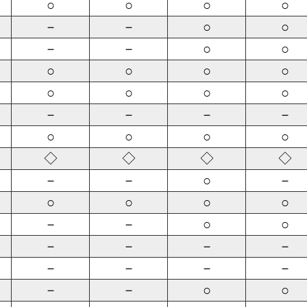
○
○
○
○
－
－
○
○
－
－
○
○
○
○
○
○
○
○
○
○
－
－
－
－
○
○
○
○
◇
◇
◇
◇
－
－
○
－
○
○
○
○
－
－
○
○
－
－
－
－
－
－
－
－
－
－
○
○