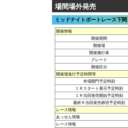
場間場外発売
ミッドナイトボートレース下関
開催情報
開催期間
開催場
開催施行者
グレード
開催区分
開催場進行予定時間等
本場開門予定時刻
１Ｒスタート展示予定時刻
１Ｒ当回発売開始予定時刻
最終Ｒ当回発売締切予定時刻
レース情報
あっせん情報
レース情報