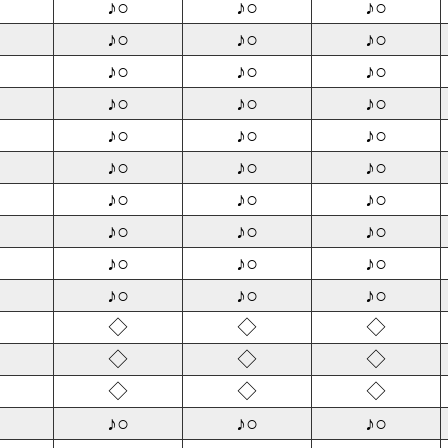
♪○
♪○
♪○
♪○
♪○
♪○
♪○
♪○
♪○
♪○
♪○
♪○
♪○
♪○
♪○
♪○
♪○
♪○
♪○
♪○
♪○
♪○
♪○
♪○
♪○
♪○
♪○
♪○
♪○
♪○
◇
◇
◇
◇
◇
◇
◇
◇
◇
♪○
♪○
♪○