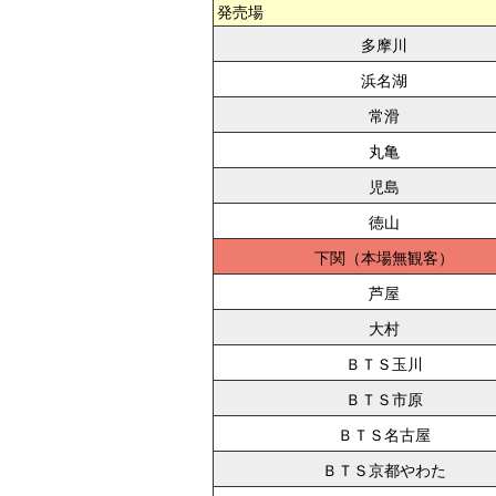
発売場
多摩川
浜名湖
常滑
丸亀
児島
徳山
下関
芦屋
大村
ＢＴＳ玉川
ＢＴＳ市原
ＢＴＳ名古屋
ＢＴＳ京都やわた