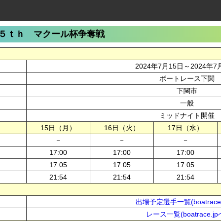
５ｔｈ マクール杯争奪戦
2024年7月15日～2024年7
ボートレース下関
下関市
一般
ミッドナイト開催
15日（月）
16日（火）
17日（水）
－
－
－
17:00
17:00
17:00
17:05
17:05
17:05
21:54
21:54
21:54
出場予定選手一覧(boatrace.
レース一覧(boatrace.jp