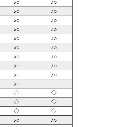
♪○
♪○
♪○
♪○
♪○
♪○
♪○
♪○
♪○
♪○
♪○
♪○
♪○
♪○
♪○
♪○
♪○
♪○
♪○
－
◇
◇
◇
◇
◇
◇
♪○
♪○