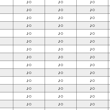
♪○
♪○
♪○
♪○
♪○
♪○
♪○
♪○
♪○
♪○
♪○
♪○
♪○
♪○
♪○
♪○
♪○
♪○
♪○
♪○
♪○
♪○
♪○
♪○
♪○
♪○
♪○
♪○
♪○
♪○
♪○
♪○
♪○
♪○
♪○
♪○
♪○
♪○
♪○
♪○
♪○
♪○