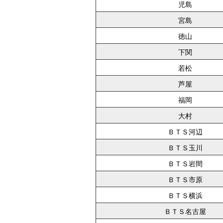
児島
宮島
徳山
下関
若松
芦屋
福岡
大村
ＢＴＳ河辺
ＢＴＳ玉川
ＢＴＳ岩間
ＢＴＳ市原
ＢＴＳ横浜
ＢＴＳ名古屋