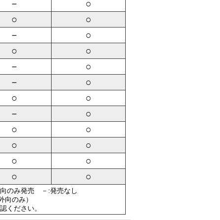
－
○
○
○
－
○
○
○
－
○
－
○
○
○
－
○
○
○
○
○
○
○
○
○
外向のみ発売 －:発売なし
（外向のみ）
認ください。