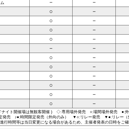
－
－
ーム
○
－
○
－
○
－
○
－
－
－
○
－
○
－
○
－
○
－
○
－
○
－
ドナイト開催場は無観客開催 ) ◇:専用場外発売 ○:場間場外発売 ●:
限定発売 ♪●:時間限定発売（外向のみ） ▼○:リレー発売 ▼●:リレー
進行時間等は当日変更になる場合があるため、主催者発表の日時をご確