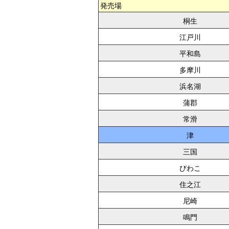
発売場
桐生
江戸川
平和島
多摩川
浜名湖
蒲郡
常滑
津
三国
びわこ
住之江
尼崎
鳴門