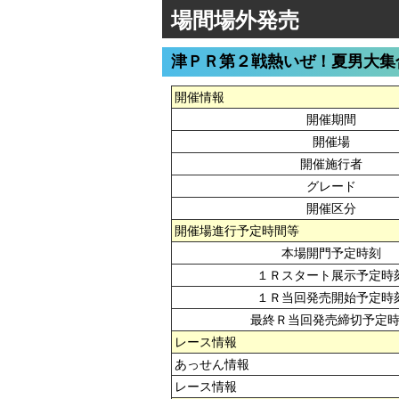
場間場外発売
津ＰＲ第２戦熱いぜ！夏男大集
開催情報
開催期間
開催場
開催施行者
グレード
開催区分
開催場進行予定時間等
本場開門予定時刻
１Ｒスタート展示予定時
１Ｒ当回発売開始予定時
最終Ｒ当回発売締切予定
レース情報
あっせん情報
レース情報