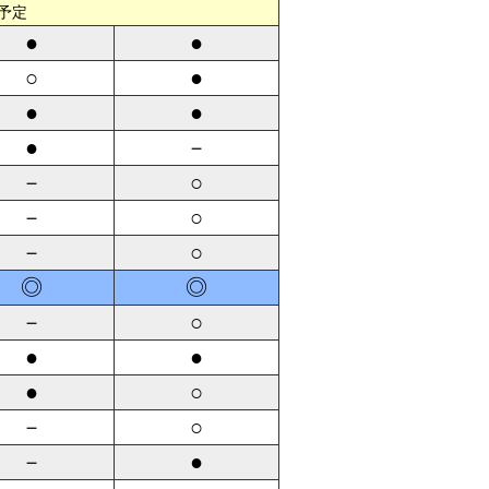
予定
●
●
○
●
●
●
●
－
－
○
－
○
－
○
◎
◎
－
○
●
●
●
○
－
○
－
●