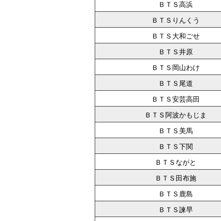
ＢＴＳ高浜
ＢＴＳりんくう
ＢＴＳ大和ごせ
ＢＴＳ井原
ＢＴＳ岡山わけ
ＢＴＳ尾道
ＢＴＳ安芸高田
ＢＴＳ阿波かもじま
ＢＴＳ美馬
ＢＴＳ下関
ＢＴＳながと
ＢＴＳ田布施
ＢＴＳ鹿島
ＢＴＳ諫早