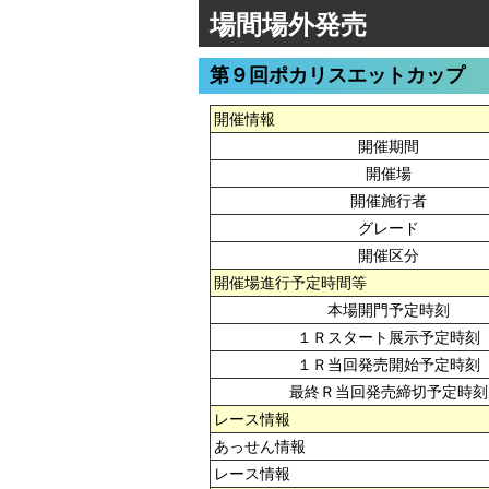
場間場外発売
第９回ポカリスエットカップ
開催情報
開催期間
開催場
開催施行者
グレード
開催区分
開催場進行予定時間等
本場開門予定時刻
１Ｒスタート展示予定時刻
１Ｒ当回発売開始予定時刻
最終Ｒ当回発売締切予定時刻
レース情報
あっせん情報
レース情報