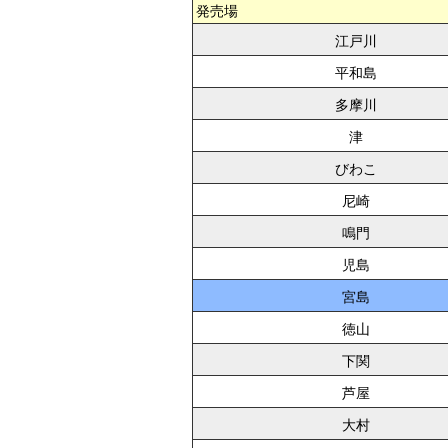
発売場
江戸川
平和島
多摩川
津
びわこ
尼崎
鳴門
児島
宮島
徳山
下関
芦屋
大村